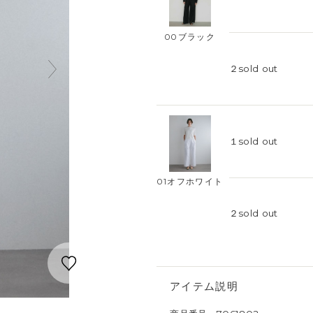
00ブラック
２
sold out
１
sold out
01オフホワイト
２
sold out
アイテム説明