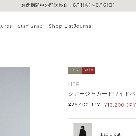
お盆期間中の配送停止：8/11(火)〜8/16(日)
tures
Shop List
Journal
Staff Snap
HER.
Sale
HER.
シアージャカードワイドパ
¥
26,400
JPY
¥
13,200
JP
１
sold out