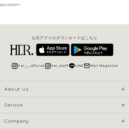
¥20,900
JPY
公式アプリのダウンロードはこちら
her___official
her_staff
LINE
Mail Magazine
About Us
Concept & Overview
Service
会員登録 / ログイン
Company