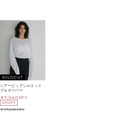
SOLDOUT
シアービッグシルエット
プルオーバー
7,040
JPY
60%OFF
17,600
JPY