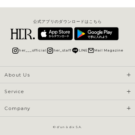
公式アプリのダウンロードはこちら
her___official
her_staff
LINE
Mail Magazine
About Us
Concept & Overview
Service
会員登録 / ログイン
Company
ご利用ガイド
会社概要
よくある質問
© d’un à dix S.A.
特定商取引に基づく表示