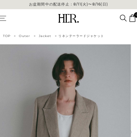
お盆期間中の配送停止：8/11(火)〜8/16(日)
TOP
>
Outer
>
Jacket
>
リネンテーラードジャケット