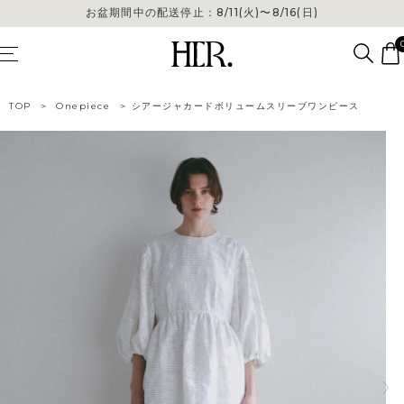
お盆期間中の配送停止：8/11(火)〜8/16(日)
お盆期間中の配送停止：8/11(火)〜8/16(日)
TOP
>
Onepiece
>
シアージャカードボリュームスリーブワンピース