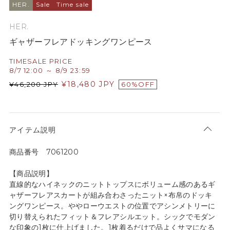
HER.
Sale
Time sale
HER.
ギャザーフレアドッキングワンピース
TIMESALE PRICE
8/7 12:00 ～ 8/9 23:59
¥
18,480
JPY
¥
46,200
JPY
60%OFF
アイテム説明
商品番号 7061200
【商品説明】
直線的なハイネックのニットトップスにボリューム感のあるギ
ャザーフレアスカートが組み合わさったニット×布帛のドッキ
ングワンピース。ややローウエストの位置でアシンメトリーに
切り替えられたフィット＆フレアシルエット。シックでモダン
な印象の1枚に仕上げました。1枚着るだけで品よくサマになる