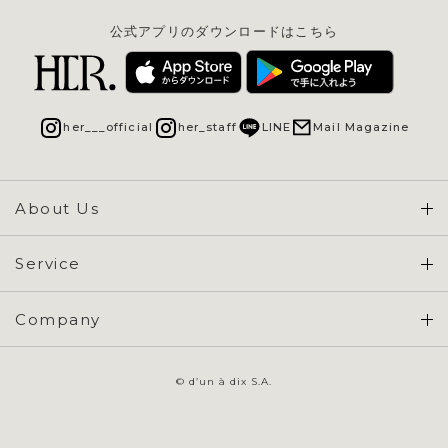
公式アプリのダウンロードはこちら
her___official
her_staff
LINE
Mail Magazine
About Us
Concept & Overview
Service
会員登録 / ログイン
Company
ご利用ガイド
会社概要
よくある質問
© d’un à dix S.A.
特定商取引に基づく表示
お問い合わせ
会員規約