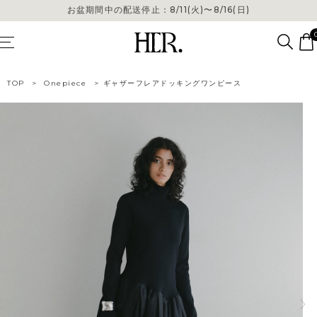
お盆期間中の配送停止：8/11(火)〜8/16(日)
お盆期間中の配送停止：8/11(火)〜8/16(日)
TOP
>
Onepiece
>
ギャザーフレアドッキングワンピース