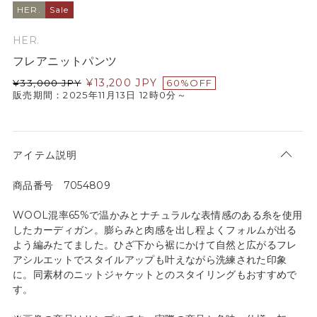
HER.
Sale
HER.
フレアニットパンツ
¥
13,200
JPY
¥
33,000
JPY
60%OFF
販売期間：2025年11月13日 12時0分～
アイテム説明
商品番号 7054809
WOOL混率65%で温かみとナチュラルな表情感のある糸を使用
したカーディガン。膨らみと肉感を出し程よくフォルムが出る
よう編みたてました。ひざ下から裾にかけて自然と広がるフレ
アシルエットでスタイルアップも叶えながら洗練された印象
に。同素材のニットジャケットとのスタイリングもおすすめで
す。