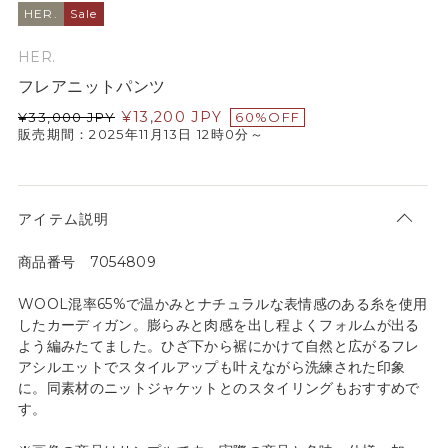
HER.
Sale
HER.
フレアニットパンツ
¥
13,200
JPY
¥
33,000
JPY
60%OFF
販売期間：2025年11月13日 12時0分～
アイテム説明
商品番号 7054809
WOOL混率65%で温かみとナチュラルな表情感のある糸を使用
したカーディガン。膨らみと肉感を出し程よくフォルムが出る
よう編みたてました。ひざ下から裾にかけて自然と広がるフレ
アシルエットでスタイルアップも叶えながら洗練された印象
に。同素材のニットジャケットとのスタイリングもおすすめで
す。