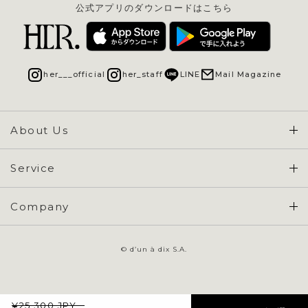
公式アプリのダウンロードはこちら
her___official
her_staff
LINE
Mail Magazine
About Us
Concept & Overview
Service
会員登録 / ログイン
Company
ご利用ガイド
会社概要
よくある質問
© d’un à dix S.A.
特定商取引に基づく表示
お問い合わせ
会員規約
¥
25,300
JPY