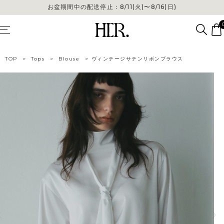
お盆期間中の配送停止：8/11(火)〜8/16(日)
お盆期間中の配送停止：8/11(火)〜8/16(日)
TOP
>
Tops
>
Blouse
>
ヴィンテージサテンリボンブラウス