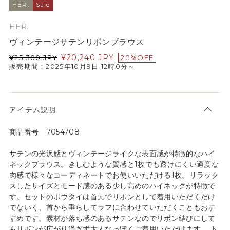
HER.
Sale
HER.
ヴィンテージサテンリボンブラウス
¥
20,240
JPY
¥
25,300
JPY
20%OFF
販売期間：2025年10月9日 12時0分～
アイテム説明
商品番号 7054708
サテンの光沢感とヴィンテージライクな表面感が特徴的なハイ
ネックブラウス。きしむような質感と1枚でも透けにくい適度な
肉感で様々なコーディネートでお使いいただける1枚。リラック
スしたサイズとモード感のある少し高めのハイネックが特徴で
す。セットのボウタイは首元でリボンとして着用いただくだけ
でないく、首から垂らしてラフに合わせていただくこともおす
すめです。素材が落ち感のあるサテンなのでリボン結びにして
もリボンが広がり過ぎず大人なっぽくご着用いただけます。 ト