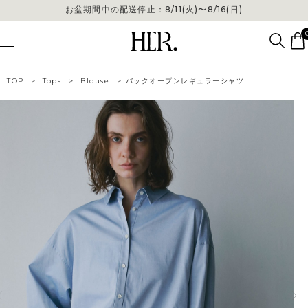
お盆期間中の配送停止：8/11(火)〜8/16(日)
お盆期間中の配送停止：8/11(火)〜8/16(日)
TOP
>
Tops
>
Blouse
>
バックオープンレギュラーシャツ