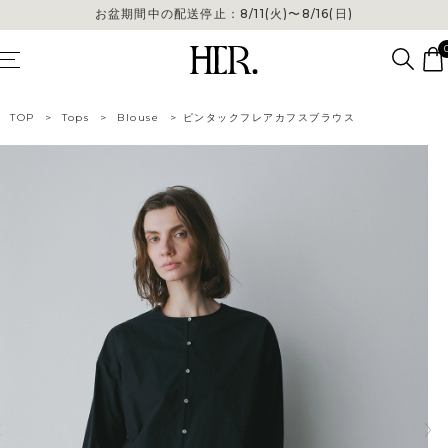
お盆期間中の配送停止：8/11(火)〜8/16(日)
お盆期間中の配送停止：8/11(火)〜8/16(日)
TOP
>
Tops
>
Blouse
>
ピンタックフレアカフスブラウス