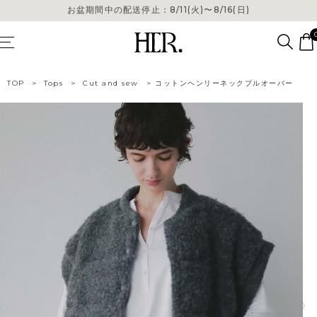
お盆期間中の配送停止：8/11(火)〜8/16(日)
お盆期間中の配送停止：8/11(火)〜8/16(日)
TOP
>
Tops
>
Cut and sew
>
コットンヘンリーネックプルオーバー