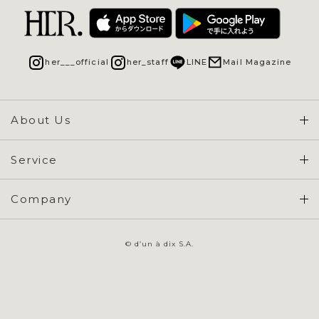
her___official
her_staff
LINE
Mail Magazine
About Us
Concept & Overview
Service
会員登録 / ログイン
Company
ご利用ガイド
会社概要
よくある質問
© d’un à dix S.A.
特定商取引に基づく表示
お問い合わせ
会員規約
プライバシーポリシー