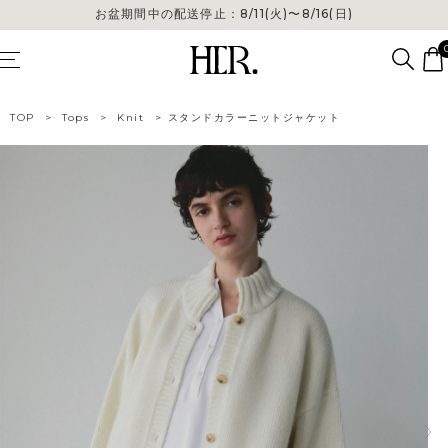
お盆期間中の配送停止：8/11(火)〜8/16(日)
お盆期間中の配送停止：8/11(火)〜8/16(日)
TOP
>
Tops
>
Knit
>
スタンドカラーニットジャケット