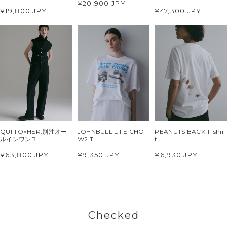
¥20,900 JPY
¥19,800 JPY
¥47,300 JPY
QUIITO×HER.別注オー
JOHNBULL LIFE CHO
PEANUTS BACK T-shir
ルインワンB
W2 T
t
¥63,800 JPY
¥9,350 JPY
¥6,930 JPY
Checked