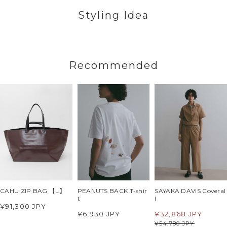
Styling Idea
Recommended
CAHU ZIP BAG 【L】
PEANUTS BACK T-shir
SAYAKA DAVIS Coveral
t
l
¥91,300 JPY
¥6,930 JPY
¥
32,868 JPY
¥
54,780 JPY