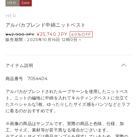
HER.
Sale
HER.
アルパカブレンド中綿ニットベスト
¥
25,740
JPY
¥
42,900
JPY
40%OFF
販売期間：2025年10月16日 12時0分～
アイテム説明
商品番号 7054404
アルパカがブレンドされたループヤーンを使用したニットベス
ト。ニットの編地に中綿を入れてキルティングベストに仕立て
たスペシャルな1枚。ゆったりしたサイズ感をパンツなどとラフ
に着るのがおすすめです。
※画像の商品はサンプルです。実際の商品と色味、仕様、加
工、サイズ、素材等が若干異なる場合がございます。
※アイテムサイズは商品サンプルを採寸しているため、実際の