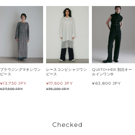
ブラウジングマキシワン
レースコンビシャツワン
QUIITO×HER.別注オー
ピース
ピース
ルインワンB
¥
13,750 JPY
¥
17,600 JPY
¥63,800 JPY
¥
27,500 JPY
¥
35,200 JPY
Checked