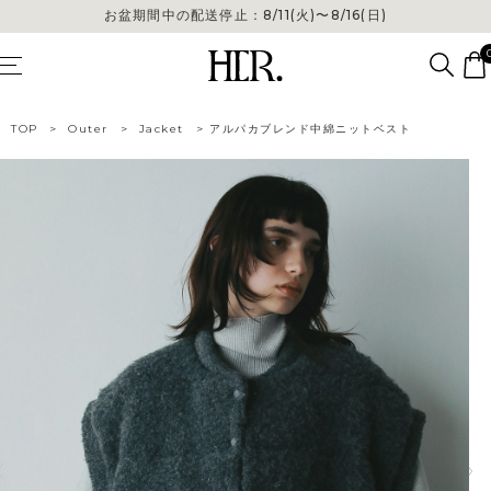
お盆期間中の配送停止：8/11(火)〜8/16(日)
お盆期間中の配送停止：8/11(火)〜8/16(日)
TOP
>
Outer
>
Jacket
>
アルパカブレンド中綿ニットベスト