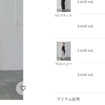
１
sold out
00ブラック
２
sold out
１
sold out
70ネイビー
２
sold out
アイテム説明