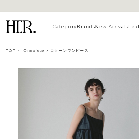
Category
Brands
New Arrivals
Fea
TOP
>
Onepiece
>
コクーンワンピース