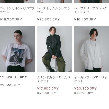
コットンリネンパナマTブ
レーストリムカラーブラ
ハーフスリーブコンパク
ラウス
ウス
トＴシャツ
¥18,700 JPY
¥25,300 JPY
¥10,450 JPY
JOHNBULL LIFE T
スタンドカラーデニムジ
オーガンジーシアージャ
ャケット
ケット
¥9,350 JPY
¥
17,600 JPY
¥
20,350 JPY
¥
35,200 JPY
¥
40,700 JPY