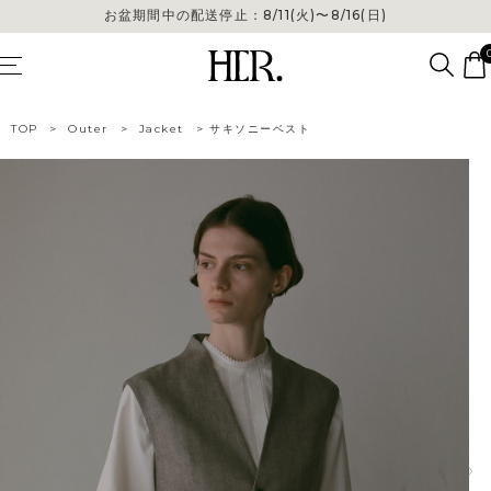
お盆期間中の配送停止：8/11(火)〜8/16(日)
お盆期間中の配送停止：8/11(火)〜8/16(日)
TOP
>
Outer
>
Jacket
>
サキソニーベスト