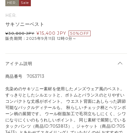
HER.
Sale
HER.
サキソニーベスト
¥
15,400
JPY
¥
30,800
JPY
50%OFF
販売期間：2025年9月11日 12時0分～
アイテム説明
商品番号 7053713
先染めのサキソニー素材を使用したメンズウェア風のベスト。
すっきりとしたシルエットと、ボトムとバランスのとりやすい
コンパクトな丈感がポイント。 ウエスト背面にあしらった調節
可能なバックルディテールも。 秋らしいチェック柄とヘリンボ
ーン柄の展開です。 ウール樹脂加工で毛羽立ちしにくく、シワ
になりにくいのもうれしいポイント。 同じ素材で展開している
タックパンツ（商品ID:7053813）、ジャケット（商品ID:705
3413）とあわせてスタイリングしていただくのが おすすめで