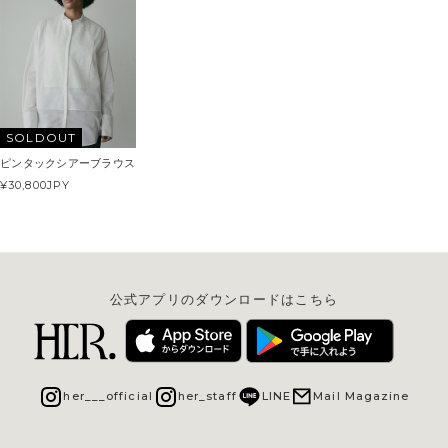
SOLDOUT
ピンタックシアーブラウス
¥30,800
JPY
公式アプリのダウンロードはこちら
her___official
her_staff
LINE
Mail Magazine