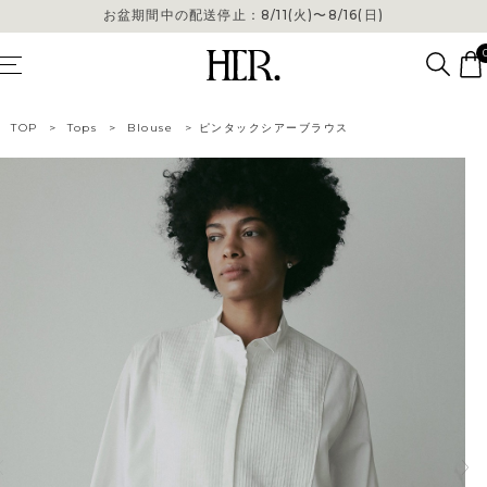
お盆期間中の配送停止：8/11(火)〜8/16(日)
お盆期間中の配送停止：8/11(火)〜8/16(日)
TOP
>
Tops
>
Blouse
>
ピンタックシアーブラウス