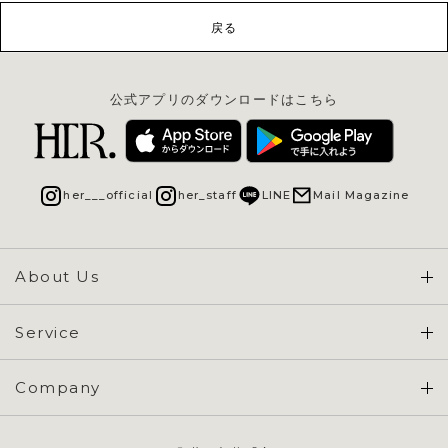
戻る
公式アプリのダウンロードはこちら
her___official
her_staff
LINE
Mail Magazine
About Us
Concept & Overview
Service
会員登録 / ログイン
Company
ご利用ガイド
会社概要