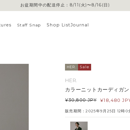
お盆期間中の配送停止：8/11(火)〜8/16(日)
お盆期間中の配送停止：8/11(火)〜8/16(日)
tures
Shop List
Journal
Staff Snap
HER.
Sale
HER.
カラーニットカーディガン
¥
30,800
JPY
¥
18,480
JP
販売期間：2025年9月25日 12時