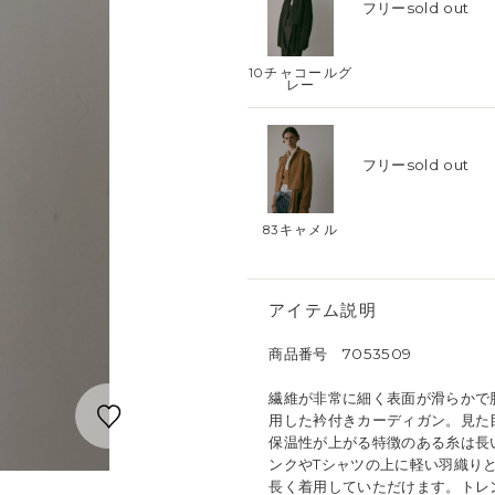
フリー
sold out
10チャコールグ
レー
フリー
sold out
83キャメル
アイテム説明
商品番号 7053509
繊維が非常に細く表面が滑らかで
用した衿付きカーディガン。見た
保温性が上がる特徴のある糸は長
ンクやTシャツの上に軽い羽織り
長く着用していただけます。トレ