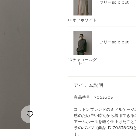
フリー
sold out
01オフホワイト
フリー
sold out
10チャコールグ
レー
アイテム説明
商品番号 7053503
コットンブレンドのミドルゲージ
感のため早い時期から着用できる
アームホールを軽く仕上げたこと
糸のパンツ（商品ID:705380
す。