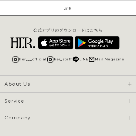
戻る
公式アプリのダウンロードはこちら
her___official
her_staff
LINE
Mail Magazine
About Us
Concept & Overview
Service
会員登録 / ログイン
Company
ご利用ガイド
会社概要