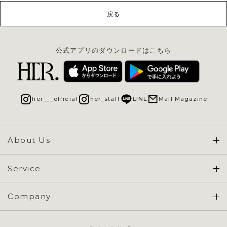
戻る
公式アプリのダウンロードはこちら
her___official
her_staff
LINE
Mail Magazine
About Us
Concept & Overview
Service
会員登録 / ログイン
Company
ご利用ガイド
会社概要