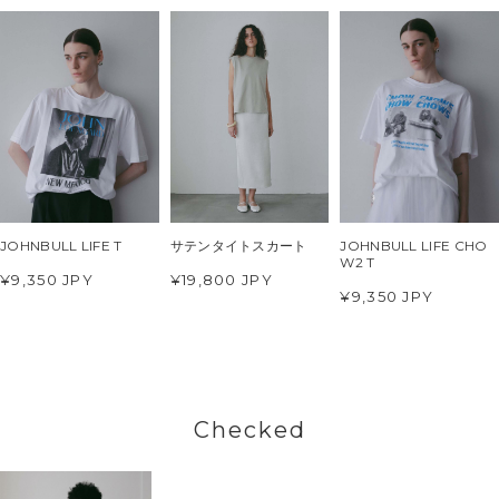
JOHNBULL LIFE T
サテンタイトスカート
JOHNBULL LIFE CHO
W2 T
¥9,350 JPY
¥19,800 JPY
¥9,350 JPY
Checked