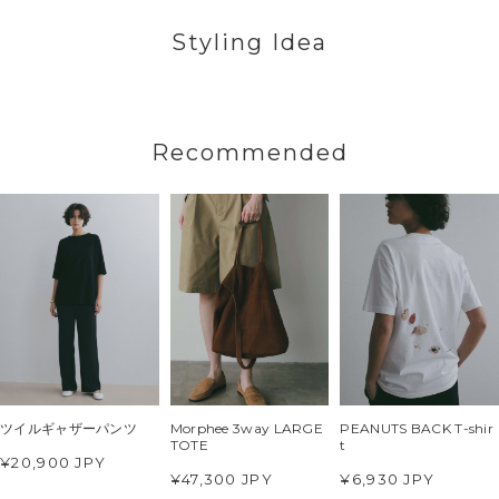
Styling Idea
Recommended
ツイルギャザーパンツ
Morphee 3way LARGE
PEANUTS BACK T-shir
TOTE
t
¥20,900 JPY
¥47,300 JPY
¥6,930 JPY