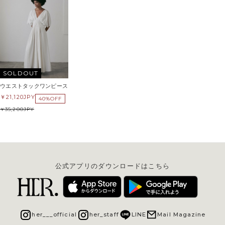
SOLDOUT
ウエストタックワンピース
21,120
JPY
40%OFF
35,200
JPY
公式アプリのダウンロードはこちら
her___official
her_staff
LINE
Mail Magazine