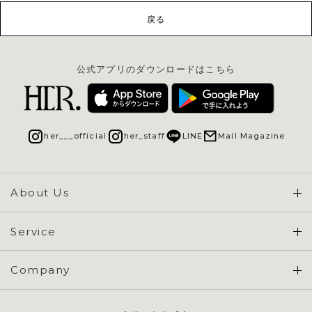
戻る
公式アプリのダウンロードはこちら
her___official
her_staff
LINE
Mail Magazine
About Us
Concept & Overview
Service
会員登録 / ログイン
Company
ご利用ガイド
会社概要