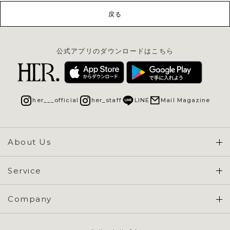
戻る
公式アプリのダウンロードはこちら
her___official
her_staff
LINE
Mail Magazine
About Us
Concept & Overview
Service
会員登録 / ログイン
Company
ご利用ガイド
会社概要