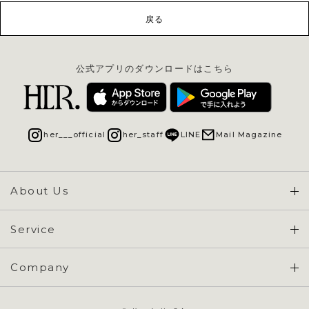
戻る
公式アプリのダウンロードはこちら
her___official
her_staff
LINE
Mail Magazine
About Us
Concept & Overview
Service
会員登録 / ログイン
Company
ご利用ガイド
会社概要